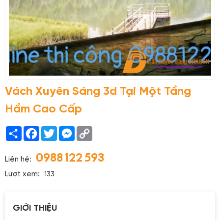
Vách Xuyên Sáng 3d Tại Một Tầng
Hầm Cao Cấp
Share
Facebook
Twitter
Messenger
Copy
Link
0988 122 593
Liên hệ:
Lượt xem:
133
GIỚI THIỆU