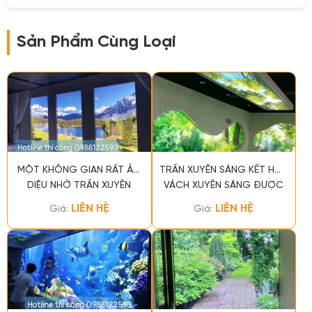
Sản Phẩm Cùng Loại
MỘT KHÔNG GIAN RẤT ẢO
TRẦN XUYÊN SÁNG KẾT HỢP
DIỆU NHỜ TRẦN XUYÊN
VÁCH XUYÊN SÁNG ĐƯỢC
SÁNG
DRAGON THI CÔNG HOÀN
LIÊN HỆ
LIÊN HỆ
Giá:
Giá:
THÀNH