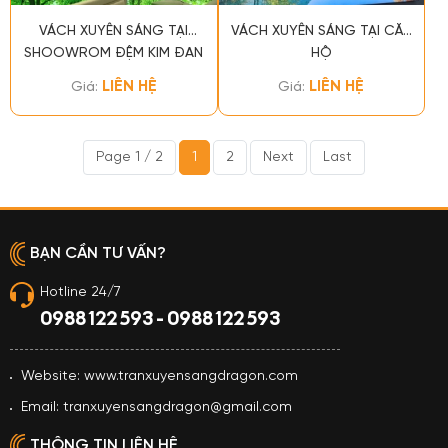
VÁCH XUYÊN SÁNG TẠI
VÁCH XUYÊN SÁNG TẠI CĂN
SHOOWROM ĐỆM KIM ĐAN
HỘ
LIÊN HỆ
LIÊN HỆ
Giá:
Giá:
Page 1 / 2
1
2
Next
Last
BẠN CẦN TƯ VẤN?
Hotline 24/7
0988 122 593 - 0988 122 593
Website: www.tranxuyensangdragon.com
Email: tranxuyensangdragon@gmail.com
THÔNG TIN LIÊN HỆ