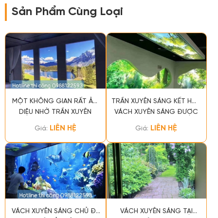
Sản Phẩm Cùng Loại
MỘT KHÔNG GIAN RẤT ẢO
TRẦN XUYÊN SÁNG KẾT HỢP
DIỆU NHỜ TRẦN XUYÊN
VÁCH XUYÊN SÁNG ĐƯỢC
SÁNG
DRAGON THI CÔNG HOÀN
LIÊN HỆ
LIÊN HỆ
Giá:
Giá:
THÀNH
VÁCH XUYÊN SÁNG CHỦ ĐỀ
VÁCH XUYÊN SÁNG TẠI