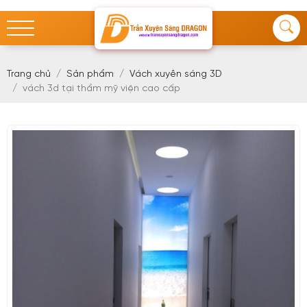
Trang chủ
Sản phẩm
Vách xuyên sáng 3D
vách 3d tại thẩm mỹ viện cao cấp