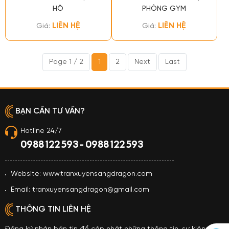
HỘ
PHÒNG GYM
LIÊN HỆ
LIÊN HỆ
Giá:
Giá:
Page 1 / 2
1
2
Next
Last
BẠN CẦN TƯ VẤN?
Hotline 24/7
0988 122 593 - 0988 122 593
Website: www.tranxuyensangdragon.com
Email: tranxuyensangdragon@gmail.com
THÔNG TIN LIÊN HỆ