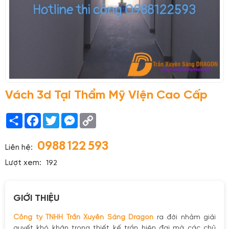
Vách 3d Tại Thẩm Mỹ Viện Cao Cấp
Share
Facebook
Twitter
Messenger
Copy
Link
0988 122 593
Liên hệ:
Lượt xem:
192
GIỚI THIỆU
Công ty TNHH Trần Xuyên Sáng Dragon
ra đời nhằm giải
quyết khó khăn trong thiết kế trần hiện đại mà các chủ