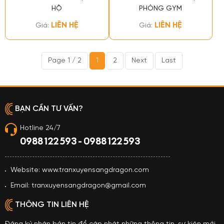
HỘ
PHÒNG GYM
LIÊN HỆ
LIÊN HỆ
Giá:
Giá:
Page 1 / 2
1
2
Next
Last
BẠN CẦN TƯ VẤN?
Hotline 24/7
0988 122 593 - 0988 122 593
Website: www.tranxuyensangdragon.com
Email: tranxuyensangdragon@gmail.com
THÔNG TIN LIÊN HỆ