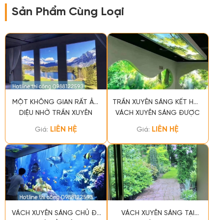
Sản Phẩm Cùng Loại
MỘT KHÔNG GIAN RẤT ẢO
TRẦN XUYÊN SÁNG KẾT HỢP
DIỆU NHỜ TRẦN XUYÊN
VÁCH XUYÊN SÁNG ĐƯỢC
SÁNG
DRAGON THI CÔNG HOÀN
LIÊN HỆ
LIÊN HỆ
Giá:
Giá:
THÀNH
VÁCH XUYÊN SÁNG CHỦ ĐỀ
VÁCH XUYÊN SÁNG TẠI