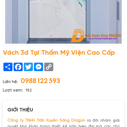
Vách 3d Tại Thẩm Mỹ Viện Cao Cấp
Share
Facebook
Twitter
Messenger
Copy
Link
0988 122 593
Liên hệ:
Lượt xem:
192
GIỚI THIỆU
Công ty TNHH Trần Xuyên Sáng Dragon
ra đời nhằm giải
quyết khó khăn trong thiết kế trần hiện đại mà các chủ