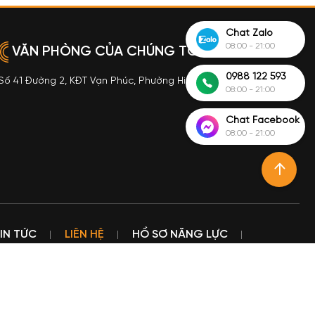
Chat Zalo
08:00 - 21:00
VĂN PHÒNG CỦA CHÚNG TÔI
0988 122 593
Số 41 Đường 2, KĐT Vạn Phúc, Phường Hiệp Bình, TP Hồ Chí Minh
08:00 - 21:00
Chat Facebook
08:00 - 21:00
IN TỨC
LIÊN HỆ
HỒ SƠ NĂNG LỰC