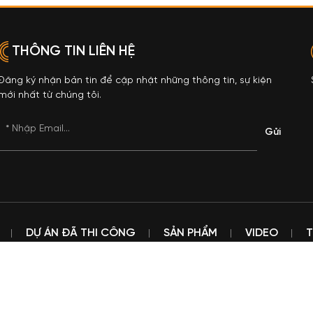
THÔNG TIN LIÊN HỆ
Đăng ký nhận bản tin để cập nhật những thông tin, sự kiện
mới nhất từ chúng tôi.
* Nhập Email...
DỰ ÁN ĐÃ THI CÔNG
SẢN PHẨM
VIDEO
T
© Công Ty TNHH Trần Xuyên Sáng DRAGON.