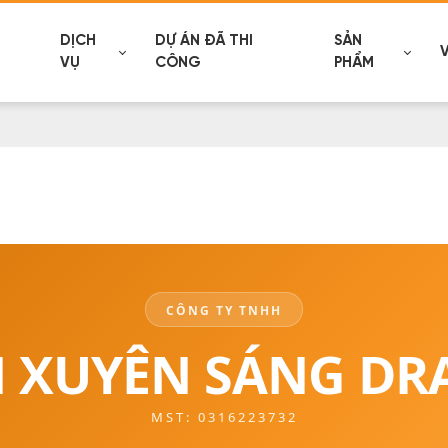
DỊCH
DỰ ÁN ĐÃ THI
SẢN
VỤ
CÔNG
PHẨM
CÔNG TY TNHH
 XUYÊN SÁNG D
MST: 0316223732