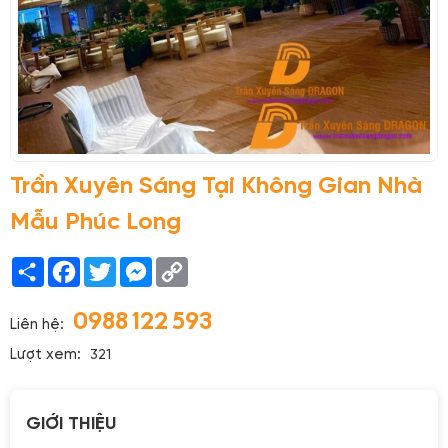
Trần Xuyên Sáng Tại Không Gian Nhà
Mẫu Phúc Long
Share
Facebook
Twitter
Messenger
Copy
Link
0988 122 593
Liên hệ:
Lượt xem:
321
GIỚI THIỆU