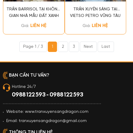
TRẦN BARRISOL TẠI KHÔNG
TRẦN XUYÊN SÁNG TẠI
GIAN NHÀ MẪU ĐẤT XANH
VIETSO PETRO VŨNG TÀU
GROUP Q2
LIÊN HỆ
LIÊN HỆ
Giá:
Giá:
Page 1 / 3
1
2
3
Next
Last
BẠN CẦN TƯ VẤN?
Hotline 24/7
0988 122 593 - 0988 122 593
Website: www.tranxuyensangdragon.com
Email: tranxuyensangdragon@gmail.com
THÔNG TIN LIÊN HỆ