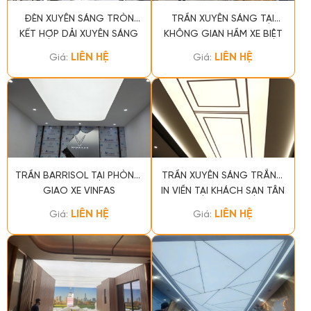
ĐÈN XUYÊN SÁNG TRÒN
TRẦN XUYÊN SÁNG TẠI
KẾT HỢP DẢI XUYÊN SÁNG
KHÔNG GIAN HẦM XE BIỆT
THỰ
LIÊN HỆ
LIÊN HỆ
Giá:
Giá:
TRẦN BARRISOL TẠI PHÒNG
TRẦN XUYÊN SÁNG TRẮNG
GIAO XE VINFAS
IN VIỀN TẠI KHÁCH SẠN TÂN
SƠN NHẤT, TPHCM
LIÊN HỆ
LIÊN HỆ
Giá:
Giá: