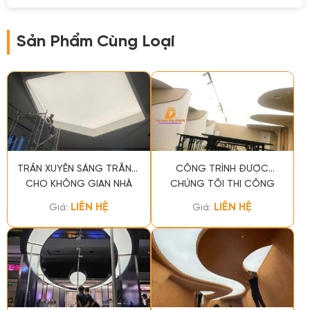
Sản Phẩm Cùng Loại
TRẦN XUYÊN SÁNG TRẮNG
CÔNG TRÌNH ĐƯỢC
CHO KHÔNG GIAN NHÀ
CHÚNG TÔI THI CÔNG
MẪU
CHO KHÔNG GIAN KHÁCH
LIÊN HỆ
LIÊN HỆ
Giá:
Giá:
SẠN SILVERLAND MÂY