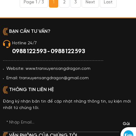
Page 1 / 3
1
2
3
Next
Last
BẠN CẦN TƯ VẤN?
Hotline 24/7
0988 122 593 - 0988 122 593
Website: www.tranxuyensangdragon.com
Email: tranxuyensangdragon@gmail.com
THÔNG TIN LIÊN HỆ
Đăng ký nhận bản tin để cập nhật những thông tin, sự kiện mới
nhất từ chúng tôi.
* Nhập Email...
VĂN PHÒNG CỦA CHÚNG TÔI