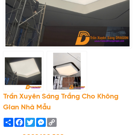
Trần Xuyên Sáng Trắng Cho Không
Gian Nhà Mẫu
Share
Facebook
Twitter
Messenger
Copy
Link