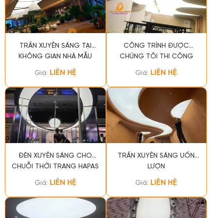
TRẦN XUYÊN SÁNG TẠI
CÔNG TRÌNH ĐƯỢC
KHÔNG GIAN NHÀ MẪU
CHÚNG TÔI THI CÔNG
PHÚC LONG
CHO KHÔNG GIAN KHÁCH
LIÊN HỆ
LIÊN HỆ
Giá:
Giá:
SẠN SILVERLAND MÂY
ĐÈN XUYÊN SÁNG CHO
TRẦN XUYÊN SÁNG UỐN
CHUỖI THỜI TRANG HAPAS
LƯỢN
LIÊN HỆ
LIÊN HỆ
Giá:
Giá: