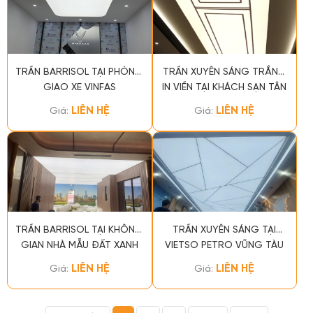
TRẦN BARRISOL TẠI PHÒNG
TRẦN XUYÊN SÁNG TRẮNG
GIAO XE VINFAS
IN VIỀN TẠI KHÁCH SẠN TÂN
SƠN NHẤT, TPHCM
LIÊN HỆ
LIÊN HỆ
Giá:
Giá:
TRẦN BARRISOL TẠI KHÔNG
TRẦN XUYÊN SÁNG TẠI
GIAN NHÀ MẪU ĐẤT XANH
VIETSO PETRO VŨNG TÀU
GROUP Q2
LIÊN HỆ
LIÊN HỆ
Giá:
Giá: