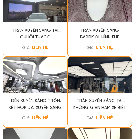
TRẦN XUYÊN SÁNG TẠI
TRẦN XUYÊN SÁNG
CHUỖI THACO
BARRISOL HÌNH ELIP
LIÊN HỆ
LIÊN HỆ
Giá:
Giá:
ĐÈN XUYÊN SÁNG TRÒN
TRẦN XUYÊN SÁNG TẠI
KẾT HỢP DẢI XUYÊN SÁNG
KHÔNG GIAN HẦM XE BIỆT
THỰ
LIÊN HỆ
LIÊN HỆ
Giá:
Giá: