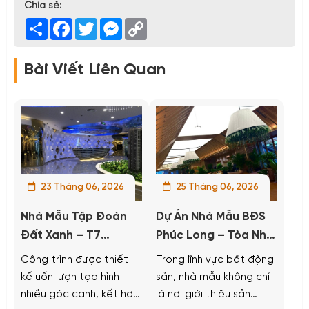
Chia sẻ:
Share
Facebook
Twitter
Messenger
Copy
Link
Bài Viết Liên Quan
23 Tháng 06, 2026
25 Tháng 06, 2026
Nhà Mẫu Tập Đoàn
Dự Án Nhà Mẫu BĐS
Đất Xanh – T7
Phúc Long – Tòa Nhà
Gigamall Thủ Đức,
PVGAS Nhà Bè
Công trình được thiết
Trong lĩnh vực bất động
TP. Hồ Chí Minh
kế uốn lượn tạo hình
sản, nhà mẫu không chỉ
nhiều góc cạnh, kết hợp
là nơi giới thiệu sản