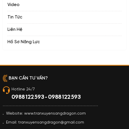
Video
Tin Tức
Liên Hệ
Hồ Sơ Năng Lực
BẠN CẦN TƯ VẤN?
Hotline 24/7
0988 122 593 - 0988 122 593
Website: www.tranxuyensangdragon.com
Email: tranxuyensangdragon@gmail.com