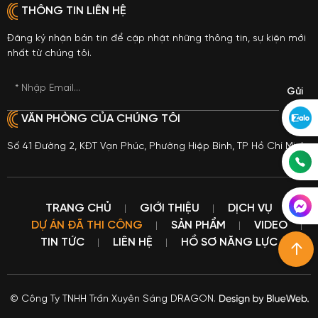
THÔNG TIN LIÊN HỆ
Đăng ký nhận bản tin để cập nhật những thông tin, sự kiện mới
nhất từ chúng tôi.
* Nhập Email...
VĂN PHÒNG CỦA CHÚNG TÔI
Số 41 Đường 2, KĐT Vạn Phúc, Phường Hiệp Bình, TP Hồ Chí Minh
TRANG CHỦ
GIỚI THIỆU
DỊCH VỤ
DỰ ÁN ĐÃ THI CÔNG
SẢN PHẨM
VIDEO
TIN TỨC
LIÊN HỆ
HỒ SƠ NĂNG LỰC
© Công Ty TNHH Trần Xuyên Sáng DRAGON.