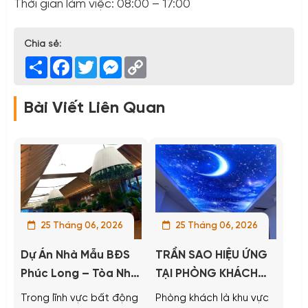
Thời gian làm việc: 08:00 – 17:00
Chia sẻ:
Share
Facebook
Twitter
Messenger
Copy
Link
Bài Viết Liên Quan
25 Tháng 06, 2026
25 Tháng 06, 2026
Dự Án Nhà Mẫu BĐS
TRẦN SAO HIỆU ỨNG
Phúc Long – Tòa Nhà
TẠI PHÒNG KHÁCH
PVGAS Nhà Bè
GIA ĐÌNH
Trong lĩnh vực bất động
Phòng khách là khu vực