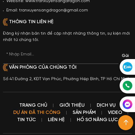
Website: www.tranxuyensangdragon.com
Email: tranxuyensangdragon@gmail.com
THÔNG TIN LIÊN HỆ
Đăng ký nhận bản tin để cập nhật những thông tin, sự kiện mới
nhất từ chúng tôi.
* Nhập Email...
VĂN PHÒNG CỦA CHÚNG TÔI
Số 41 Đường 2, KĐT Vạn Phúc, Phường Hiệp Bình, TP Hồ Chí Minh
TRANG CHỦ
GIỚI THIỆU
DỊCH VỤ
DỰ ÁN ĐÃ THI CÔNG
SẢN PHẨM
VIDEO
TIN TỨC
LIÊN HỆ
HỒ SƠ NĂNG LỰC