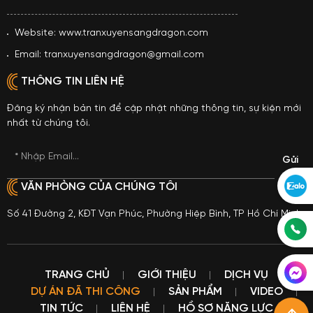
Website: www.tranxuyensangdragon.com
Email: tranxuyensangdragon@gmail.com
THÔNG TIN LIÊN HỆ
Đăng ký nhận bản tin để cập nhật những thông tin, sự kiện mới
nhất từ chúng tôi.
* Nhập Email...
VĂN PHÒNG CỦA CHÚNG TÔI
Số 41 Đường 2, KĐT Vạn Phúc, Phường Hiệp Bình, TP Hồ Chí Minh
TRANG CHỦ
GIỚI THIỆU
DỊCH VỤ
DỰ ÁN ĐÃ THI CÔNG
SẢN PHẨM
VIDEO
TIN TỨC
LIÊN HỆ
HỒ SƠ NĂNG LỰC