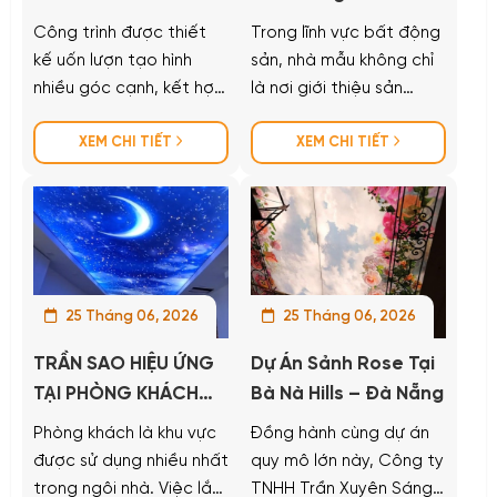
Gigamall Thủ Đức,
PVGAS Nhà Bè
Công trình được thiết
Trong lĩnh vực bất động
TP. Hồ Chí Minh
kế uốn lượn tạo hình
sản, nhà mẫu không chỉ
nhiều góc cạnh, kết hợp
là nơi giới thiệu sản
với hình ảnh bầu trời
phẩm mà còn là công
sao, mang đến một
XEM CHI TIẾT
cụ thể hiện đẳng cấp,
XEM CHI TIẾT
không gian cực kỳ ấn
phong cách và giá trị
tượng và lạ mắt.
của dự án đến với khách
hàng. Chính vì vậy, việc
đầu tư vào thiết kế nội
thất và hệ thống chiếu
sáng luôn được các chủ
25 Tháng 06, 2026
25 Tháng 06, 2026
đầu tư đặc biệt quan
TRẦN SAO HIỆU ỨNG
Dự Án Sảnh Rose Tại
tâm.
TẠI PHÒNG KHÁCH
Bà Nà Hills – Đà Nẵng
GIA ĐÌNH
Phòng khách là khu vực
Đồng hành cùng dự án
được sử dụng nhiều nhất
quy mô lớn này, Công ty
trong ngôi nhà. Việc lắp
TNHH Trần Xuyên Sáng