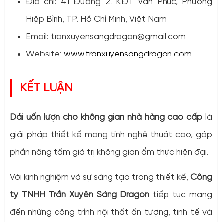
Địa chỉ: 41 Đường 2, KĐT Vạn Phúc, Phường
Hiệp Bình, TP. Hồ Chí Minh, Việt Nam
Email:
tranxuyensangdragon@gmail.com
Website:
www.tranxuyensangdragon.com
KẾT LUẬN
Dải uốn lượn cho không gian nhà hàng cao cấp
là
giải pháp thiết kế mang tính nghệ thuật cao, góp
phần nâng tầm giá trị không gian ẩm thực hiện đại.
Với kinh nghiệm và sự sáng tạo trong thiết kế,
Công
ty TNHH Trần Xuyên Sáng Dragon
tiếp tục mang
đến những công trình nội thất ấn tượng, tinh tế và