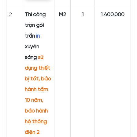
2
Thi công
M2
1
1.400.000
trọn gói
trần
in
xuyên
sáng
sử
dụng thiết
bị tốt
, bảo
hành tấm
10 năm,
bảo hành
hệ thống
điện 2