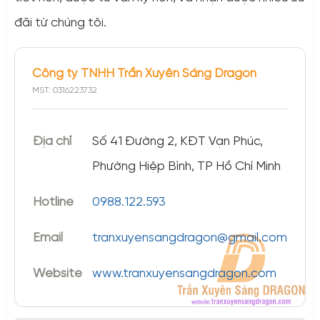
đãi từ chúng tôi.
Công ty TNHH Trần Xuyên Sáng Dragon
MST: 0316223732
Địa chỉ
Số 41 Đường 2, KĐT Vạn Phúc,
Phường Hiệp Bình, TP Hồ Chí Minh
Hotline
0988.122.593
Email
tranxuyensangdragon@gmail.com
Website
www.tranxuyensangdragon.com