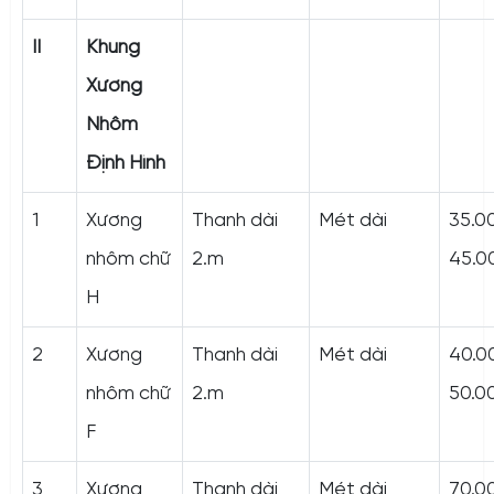
II
Khung
Xương
Nhôm
Định Hình
1
Xương
Thanh dài
Mét dài
35.0
nhôm chữ
2.m
45.0
H
2
Xương
Thanh dài
Mét dài
40.0
nhôm chữ
2.m
50.0
F
3
Xương
Thanh dài
Mét dài
70.0