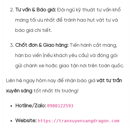
Tư vấn & Báo giá:
Đội ngũ kỹ thuật tư vấn khổ
màng tối ưu nhất để tránh hao hụt vật tư và
báo giá chi tiết.
Chốt đơn & Giao hàng:
Tiến hành cắt màng,
hàn bo viền (nếu khách yêu cầu) và đóng gói
gửi chành xe hoặc giao tận nơi trên toàn quốc.
Liên hệ ngay hôm nay để nhận báo giá
vật tư trần
xuyên sáng
tốt nhất thị trường!
Hotline/Zalo:
0988122593
Website:
https://tranxuyensangdragon.com