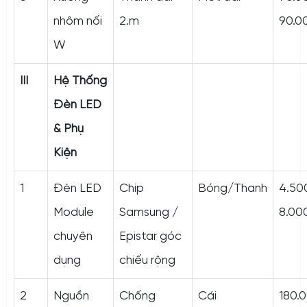
nhôm nối
2.m
90.0
W
III
Hệ Thống
Đèn LED
& Phụ
Kiện
1
Đèn LED
Chip
Bóng/Thanh
4.50
Module
Samsung /
8.00
chuyên
Epistar góc
dụng
chiếu rộng
2
Nguồn
Chống
Cái
180.