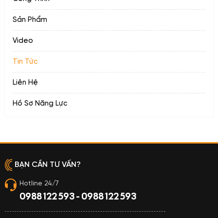
sáng đẹp nhất đã được
thi công cho những ngôi
Sản Phẩm
nhà đẹp.
Video
Tin Tức
Liên Hệ
Hồ Sơ Năng Lực
BẠN CẦN TƯ VẤN?
Hotline 24/7
0988 122 593 - 0988 122 593