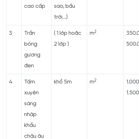
cao cấp
sao, bầu
trời...)
2
3
Trần
( 1 lớp hoặc
m
350.
bóng
2 lớp )
500.
gương
đen
2
4
Tấm
khổ 5m
m
1.00
xuyên
1.50
sáng
nhập
khẩu
châu âu