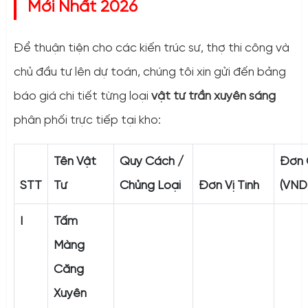
Mới Nhất 2026
Để thuận tiện cho các kiến trúc sư, thợ thi công và
chủ đầu tư lên dự toán, chúng tôi xin gửi đến bảng
báo giá chi tiết từng loại
vật tư trần xuyên sáng
phân phối trực tiếp tại kho:
Tên Vật
Quy Cách /
Đơn 
STT
Tư
Chủng Loại
Đơn Vị Tính
(VND
I
Tấm
Màng
Căng
Xuyên