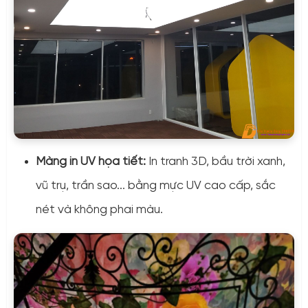
Màng in UV họa tiết:
In tranh 3D, bầu trời xanh,
vũ trụ, trần sao... bằng mực UV cao cấp, sắc
nét và không phai màu.