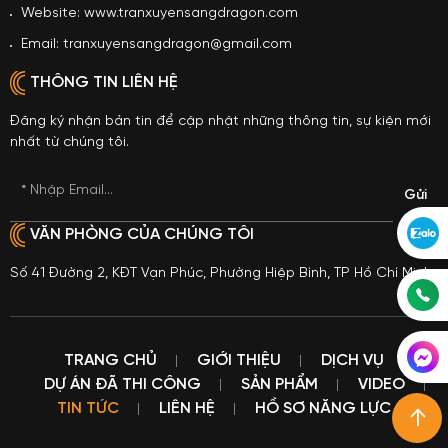
Website: www.tranxuyensangdragon.com
Email: tranxuyensangdragon@gmail.com
THÔNG TIN LIÊN HỆ
Đăng ký nhận bản tin để cập nhật những thông tin, sự kiện mới
nhất từ chúng tôi.
* Nhập Email...
VĂN PHÒNG CỦA CHÚNG TÔI
Số 41 Đường 2, KĐT Vạn Phúc, Phường Hiệp Bình, TP Hồ Chí Minh
TRANG CHỦ
GIỚI THIỆU
DỊCH VỤ
DỰ ÁN ĐÃ THI CÔNG
SẢN PHẨM
VIDEO
TIN TỨC
LIÊN HỆ
HỒ SƠ NĂNG LỰC