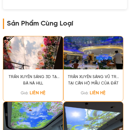
Sản Phẩm Cùng Loại
TRẦN XUYÊN SÁNG 3D TẠI
TRẦN XUYÊN SÁNG VŨ TRỤ
BÀ NÀ HILL
TẠI CĂN HỘ MẪU CỦA ĐẤT
XANH GROUP
LIÊN HỆ
LIÊN HỆ
Giá:
Giá: