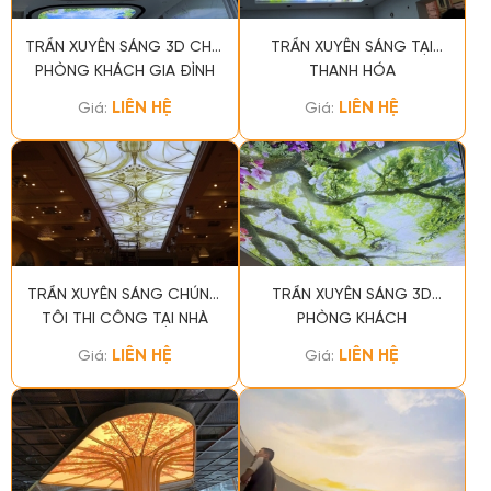
TRẦN XUYÊN SÁNG 3D CHO
TRẦN XUYÊN SÁNG TẠI
PHÒNG KHÁCH GIA ĐÌNH
THANH HÓA
LIÊN HỆ
LIÊN HỆ
Giá:
Giá:
TRẦN XUYÊN SÁNG CHÚNG
TRẦN XUYÊN SÁNG 3D
TÔI THI CÔNG TẠI NHÀ
PHÒNG KHÁCH
HÀNG TIỆC CƯỚI METRO
LIÊN HỆ
LIÊN HỆ
Giá:
Giá:
POLY TPHCM