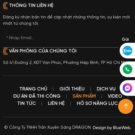
THÔNG TIN LIÊN HỆ
Đăng ký nhận bản tin để cập nhật những thông tin, sự kiện mới
nhất từ chúng tôi.
* Nhập Email...
VĂN PHÒNG CỦA CHÚNG TÔI
Số 41 Đường 2, KĐT Vạn Phúc, Phường Hiệp Bình, TP Hồ Chí Minh
TRANG CHỦ
GIỚI THIỆU
DỊCH VỤ
DỰ ÁN ĐÃ THI CÔNG
SẢN PHẨM
VIDEO
TIN TỨC
LIÊN HỆ
HỒ SƠ NĂNG LỰC
© Công Ty TNHH Trần Xuyên Sáng DRAGON.