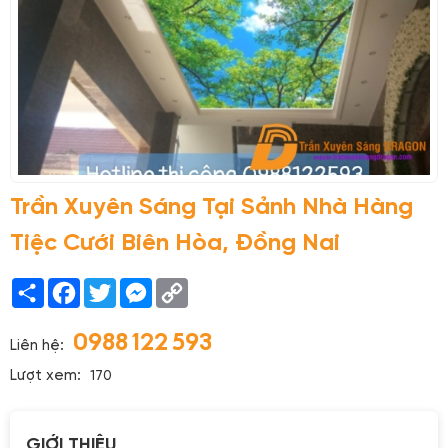
Trần Xuyên Sáng Tại Sảnh Nhà Hàng
Tiệc Cưới Biên Hòa, Đồng Nai
Share
Facebook
Twitter
Messenger
Copy
Link
0988 122 593
Liên hệ:
Lượt xem:
170
GIỚI THIỆU