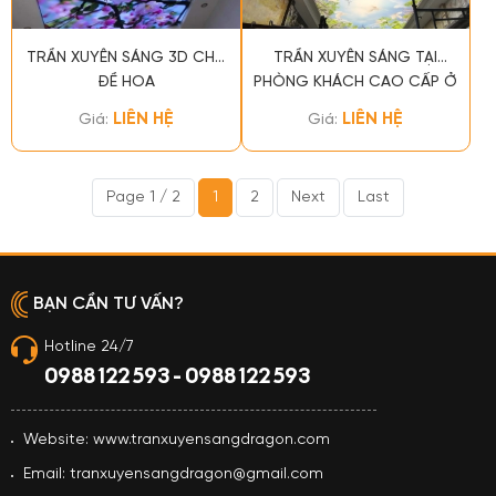
TRẦN XUYÊN SÁNG 3D CHỦ
TRẦN XUYÊN SÁNG TẠI
ĐỀ HOA
PHÒNG KHÁCH CAO CẤP Ở
BÌNH DƯƠNG
LIÊN HỆ
LIÊN HỆ
Giá:
Giá:
Page 1 / 2
1
2
Next
Last
BẠN CẦN TƯ VẤN?
Hotline 24/7
0988 122 593 - 0988 122 593
Website: www.tranxuyensangdragon.com
Email: tranxuyensangdragon@gmail.com