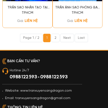
TRẦN SAO NHÂN TẠO TẠI
TRẦN ÁNH SAO PHÒNG BAY
TPHCM
TPHCM
LIÊN HỆ
LIÊN HỆ
Giá:
Giá:
Page 1 / 2
1
2
Next
Last
BẠN CẦN TƯ VẤN?
Hotline 24/7
0988 122 593 - 0988 122 593
Website: www.tranxuyensangdragon.com
Email: tranxuyensangdragon@gmail.com
THÔNG TIN LIÊN HỆ