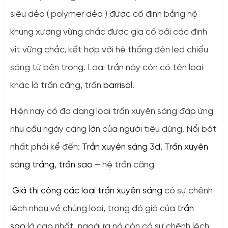
siêu dẻo ( polymer dẻo ) được cố định bằng hệ
khung xương vững chắc được gia cố bởi các đinh
vít vững chắc, kết hợp với hệ thống đèn led chiếu
sáng từ bên trong. Loại trần này còn có tên loại
khác là trần căng, trần
barriso
l.
Hiện nay có đa dạng loại trần xuyên sáng đáp ứng
nhu cầu ngày càng lớn của người tiêu dùng. Nổi bật
nhất phải kể đến:
Trần xuyên sáng 3d
,
Trần xuyên
sáng trắng
,
trần sao
– hệ trần căng
Giá thi công các loại trần xuyên sáng
có sự chênh
lệch nhau về chủng loại, trong đó giá của
trần
sao
là cao nhất, ngoài ra nó còn có sự chênh lệch