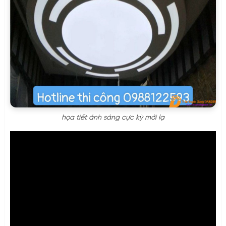
họa tiết ánh sáng cực kỳ mới lạ